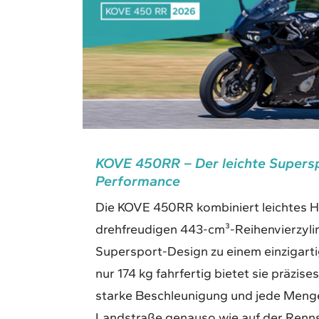
KOVE 450RR – Der leichte Supersp
Performance
Die KOVE 450RR kombiniert leichtes H
drehfreudigen 443-cm³-Reihenvierzyl
Supersport-Design zu einem einzigarti
nur 174 kg fahrfertig bietet sie präzise
starke Beschleunigung und jede Menge
Landstraße genauso wie auf der Renns