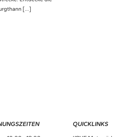
urgthann […]
NUNGSZEITEN
QUICKLINKS