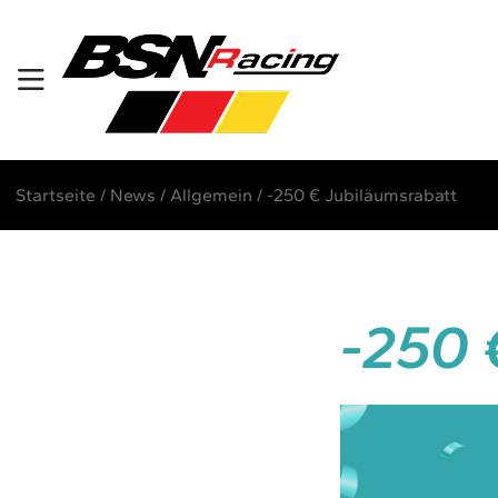
Startseite
/
News
/
Allgemein
/
-250 € Jubiläumsrabatt
-250 