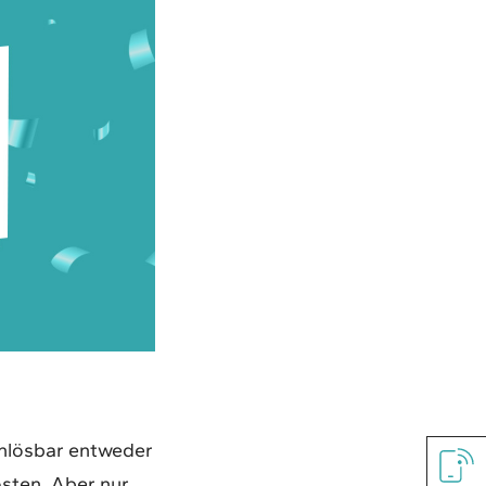
nlösbar entweder
osten. Aber nur