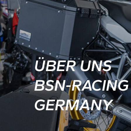
ÜBER UNS
BSN-RACING
GERMANY