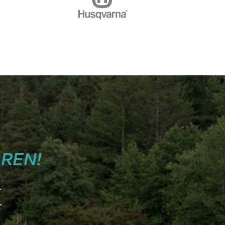
REN!
.
.